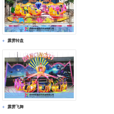
霹雳转盘
霹雳飞舞