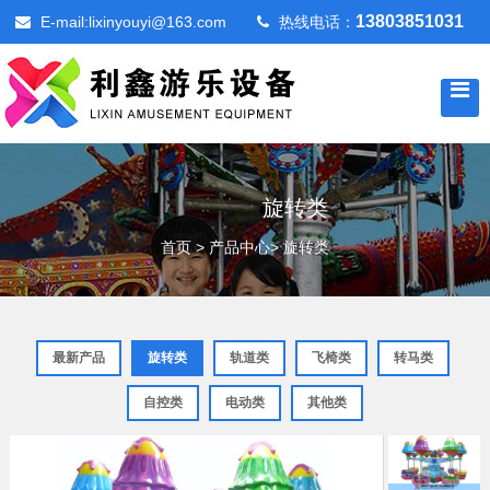
13803851031
E-mail:lixinyouyi@163.com
热线电话：
旋转类
首页
>
产品中心
>
旋转类
最新产品
旋转类
轨道类
飞椅类
转马类
自控类
电动类
其他类