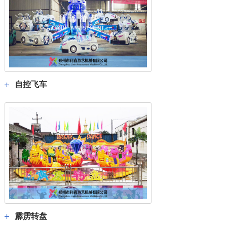
自控飞车
霹雳转盘