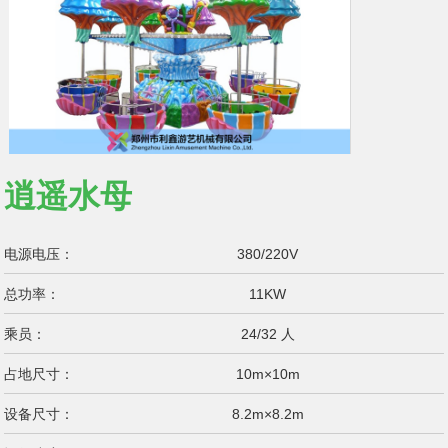
逍遥水母
电源电压：
380/220V
总功率：
11KW
乘员：
24/32 人
占地尺寸：
10m×10m
设备尺寸：
8.2m×8.2m